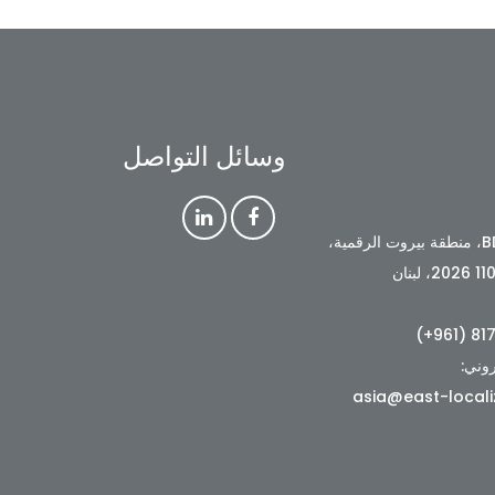
وسائل التواصل
BDD1294، منطقة بيروت الرقمية،
روني:
asia@east-local