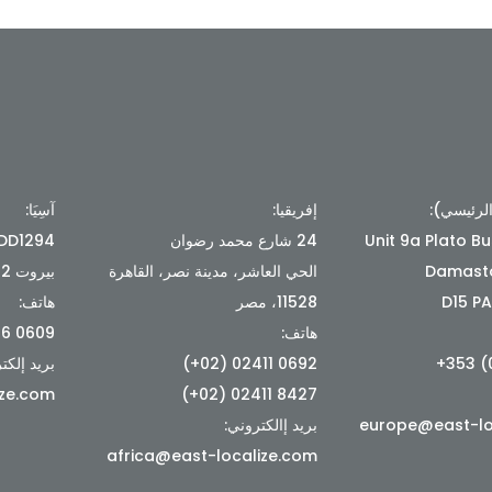
الرئيسي):
إفريقيا:
آسِيَا:
Unit 9a Plato Bu
24 شارع محمد رضوان
Damasto
الحي العاشر، مدينة نصر، القاهرة
بيروت 1102 2026، لبنان
D15 PA
11528، مصر
هاتف:
هاتف:
0609 8176 (961+)
0692 02411 (02+)
بريد إلكت
ize.com
8427 02411 (02+)
europe@east-lo
بريد إالكتروني:
africa@east-localize.com