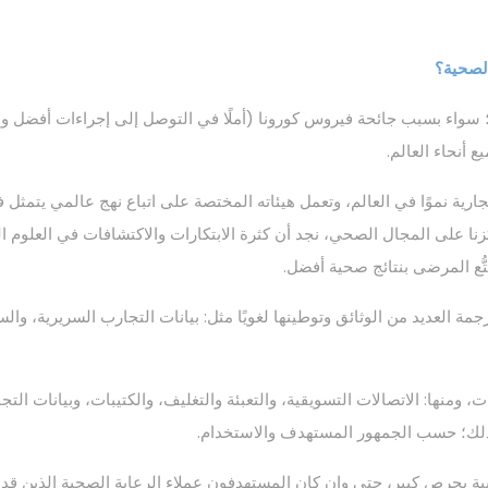
الصحية؟
 سواء بسبب جائحة فيروس كورونا (أملًا في التوصل إلى إجراءات أفضل و
 أنحاء العالم.
ارية نموًا في العالم، وتعمل هيئاته المختصة على اتباع نهج عالمي يتمثل 
ركزنا على المجال الصحي، نجد أن كثرة الابتكارات والاكتشافات في العلوم 
ُّع المرضى بنتائج صحية أفضل.
ترجمة العديد من الوثائق وتوطينها لغويًا مثل: بيانات التجارب السريرية، 
ومنها: الاتصالات التسويقية، والتعبئة والتغليف، والكتيبات، وبيانات التجا
ر ذلك؛ حسب الجمهور المستهدف والاستخدام.
بية بحرص كبير، حتى وإن كان المستهدفون عملاء الرعاية الصحية الذين قد ل