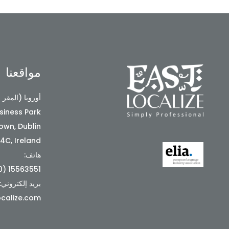
مواقعنا
أوروبا (المقر 
siness Park
wn, Dublin
4C, Ireland
هاتف:
15563551 (0) 353+
بريد إلكتروني:
calize.com