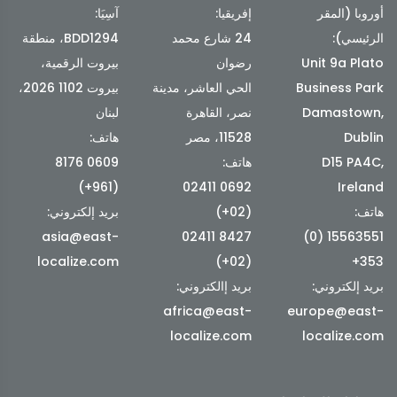
أوروبا (المقر
إفريقيا:
آسِيَا:
الرئيسي):
24 شارع محمد
BDD1294، منطقة
Unit 9a Plato
رضوان
بيروت الرقمية،
Business Park
الحي العاشر، مدينة
بيروت 1102 2026،
Damastown,
نصر، القاهرة
لبنان
Dublin
11528، مصر
هاتف:
D15 PA4C,
هاتف:
0609 8176
(961+)
0692 02411
Ireland
هاتف:
(02+)
بريد إلكتروني:
asia@east-
8427 02411
15563551 (0)
localize.com
(02+)
353+
بريد إلكتروني:
بريد إالكتروني:
africa@east-
europe@east-
localize.com
localize.com