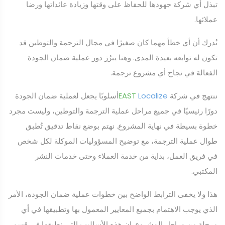
تبذل أي شركة جهودها للحفاظ على وقتها وزيادة عائداتها ورضا
عملائها.
نُدرك أن أي خطأ مهما كان صغيرًا في مجال الترجمة والتوطين قد
تكون له توابعه بعيدة المدى. وهنا يبرُز دور عملية ضمان الجودة
الفعالة في نجاح أي مشروع ترجمة.
ننتهج في شركة
Localize
EAST
أسلوبًا يجعل لعملية ضمان الجودة
دورًا رئيسيًا في جميع مراحل عملية الترجمة والتوطين، وليست مجرد
خطوة بسيطة في نهاية المشروع. نهتم بوضع نقاط تدقيق تُطبق
طوال عملية الترجمة، مع توضيح المسؤوليات الموكلة لكل شخص
في فريق العمل، بداية من خدمة العملاء وحتى خدمات النشر
المكتبي.
هذا ولا يخفى الترابط الواضح بين خطوات عملية ضمان الجودة، الأمر
الذي يوجب الاهتمام بجميع المعايير المعمول بها وتطبيقها في أي
مرحلة من مراحل المشروع. إن هذه الأساليب التي نطبقها في قسم