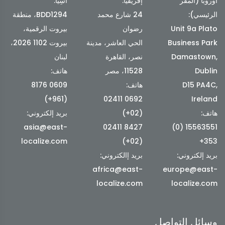
أوروبا (المقر
إفريقيا:
آسِيَا:
الرئيسي):
24 شارع محمد
BDD1294، منطقة
Unit 9a Plato
رضوان
بيروت الرقمية،
Business Park
الحي العاشر، مدينة
بيروت 1102 2026،
Damastown,
نصر، القاهرة
لبنان
Dublin
11528، مصر
هاتف:
D15 PA4C,
هاتف:
0609 8176
(961+)
0692 02411
Ireland
هاتف:
(02+)
بريد إلكتروني:
asia@east-
8427 02411
15563551 (0)
localize.com
(02+)
353+
بريد إلكتروني:
بريد إالكتروني:
africa@east-
europe@east-
localize.com
localize.com
وسائل التواصل